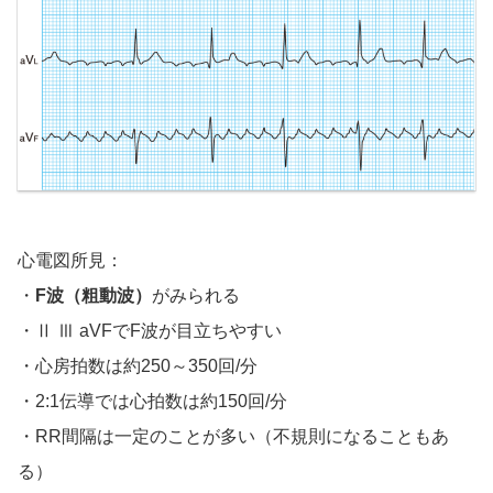
心電図所見：
・
F波（粗動波）
がみられる
・Ⅱ Ⅲ aVFでF波が目立ちやすい
・心房拍数は約250～350回/分
・2:1伝導では心拍数は約150回/分
・RR間隔は一定のことが多い（不規則になることもあ
る）