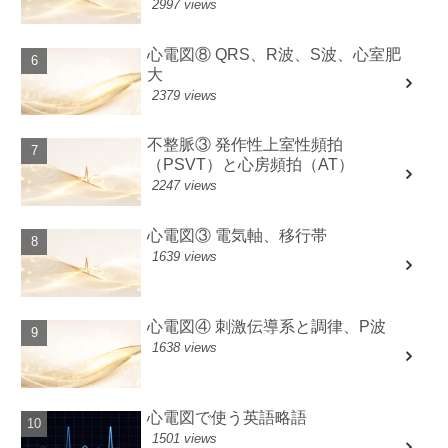
2997 views
心電図⑧ QRS、R波、S波、心室肥
大
2379 views
不整脈③ 発作性上室性頻拍
（PSVT）と心房頻拍（AT）
2247 views
心電図③ 電気軸、移行帯
1639 views
心電図④ 刺激伝導系と調律、P波
1638 views
心電図で使う英語略語
1501 views