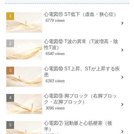
心電図⑪ ST低下（虚血・狭心症）
6779 views
心電図⑫ T波の異常（T波増高・陰
性T波）
6540 views
心電図⑩ ST上昇、STが上昇する疾
患
6393 views
心電図⑨ 脚ブロック（右脚ブロッ
ク・左脚ブロック）
3096 views
心電図⑦ 冠動脈と心筋梗塞（後
半）