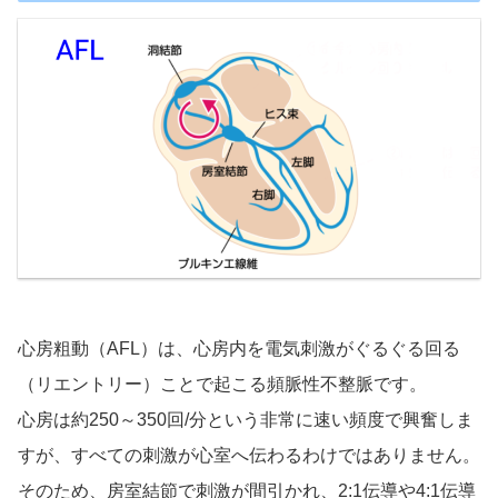
心房粗動（AFL）は、心房内を電気刺激がぐるぐる回る
（リエントリー）ことで起こる頻脈性不整脈です。
心房は約250～350回/分という非常に速い頻度で興奮しま
すが、すべての刺激が心室へ伝わるわけではありません。
そのため、房室結節で刺激が間引かれ、2:1伝導や4:1伝導