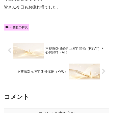
皆さん今日もお疲れ様でした。
不整脈の解説
不整脈③ 発作性上室性頻拍（PSVT）と
心房頻拍（AT）
不整脈⑤ 心室性期外収縮（PVC）
コメント