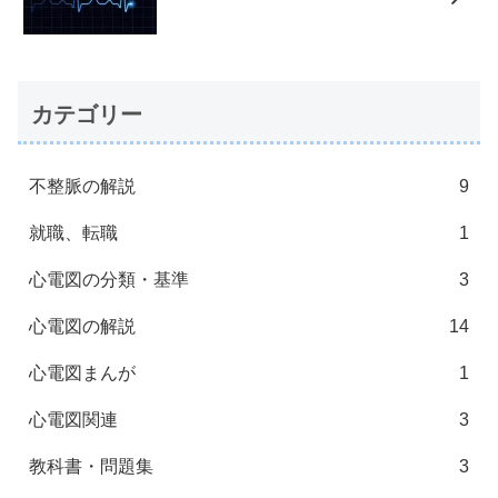
カテゴリー
不整脈の解説
9
就職、転職
1
心電図の分類・基準
3
心電図の解説
14
心電図まんが
1
心電図関連
3
教科書・問題集
3