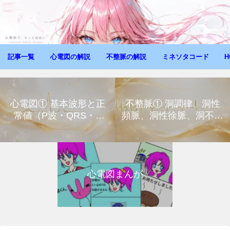
記事一覧
心電図の解説
不整脈の解説
ミネソタコード
H
心電図① 基本波形と正
不整脈① 洞調律、洞性
常値（P波・QRS・T
頻脈、洞性徐脈、洞不全
波）
症候群
心電図まんが