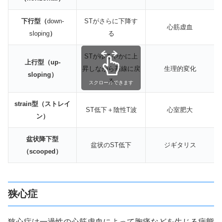
下行型（
down-
STがさらに下降す
心筋虚血
sloping
）
る
STがゆるやかに上
上行型（up-
昇しながら基線に戻
生理的変化
sloping）
る
スクロールできます
strain型（ストレイ
ST低下＋陰性T波
心室肥大
ン）
盆状降下型
盆状のST低下
ジギタリス
（scooped）
狭心症
狭心症は一過性の心筋虚血によって胸痛などを生じる病態