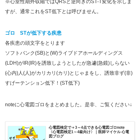
※心室性期外収縮ではQRSと逆向きのST-T変化を示しま
すが、通常これをST低下とは呼びません。
ゴロ ST
が低下する疾患
各疾患の頭文字をとります
ソフトバンク(SB)と(W)ライブドアホールディングス
(LDH)がIR(IR)を誘致しようとしたが急遽(急鏡)しらない
(心内)人(人)がカリカリ(カリ)とじゃまをし、誘致非ず(非)
すげーテンション低下！(ST低下)
noteに心電図ゴロをまとめました。是非、ご覧ください↓
心電図検定で＋3～4点できる心電図ゴロnote
〈心電図検定1～4級向け〉｜医師マイケル 心電
図ブログ