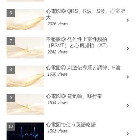
心電図⑧ QRS、R波、S波、心室肥
大
2376 views
不整脈③ 発作性上室性頻拍
（PSVT）と心房頻拍（AT）
2242 views
心電図④ 刺激伝導系と調律、P波
1636 views
心電図③ 電気軸、移行帯
1634 views
心電図で使う英語略語
1501 views