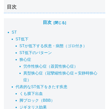
目次
目次
ST
ST低下
STが低下する疾患・病態（ゴロ付き）
ST低下のパターン
狭心症
労作性狭心症（器質性狭心症）
異型狭心症（冠攣縮性狭心症＝安静時狭心
症）
代表的なST低下をきたす疾患
くも膜下出血
脚ブロック（BBB）
ジギタリス効果