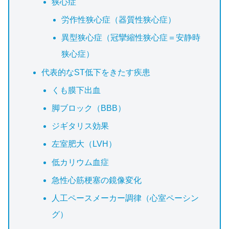
狭心症
労作性狭心症（器質性狭心症）
異型狭心症（冠攣縮性狭心症＝安静時
狭心症）
代表的なST低下をきたす疾患
くも膜下出血
脚ブロック（BBB）
ジギタリス効果
左室肥大（LVH）
低カリウム血症
急性心筋梗塞の鏡像変化
人工ペースメーカー調律（心室ペーシン
グ）