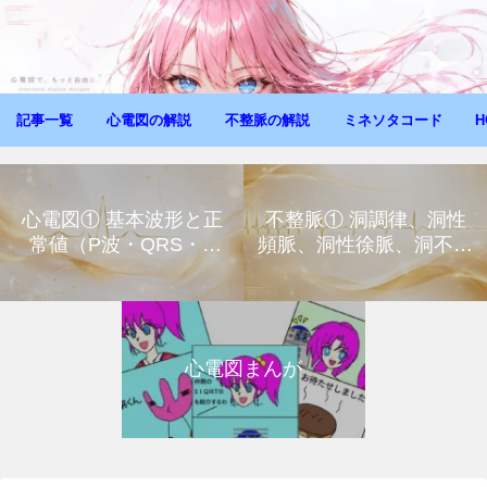
記事一覧
心電図の解説
不整脈の解説
ミネソタコード
H
心電図① 基本波形と正
不整脈① 洞調律、洞性
常値（P波・QRS・T
頻脈、洞性徐脈、洞不全
波）
症候群
心電図まんが