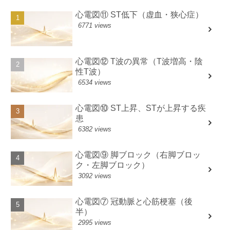
心電図⑪ ST低下（虚血・狭心症）
6771 views
心電図⑫ T波の異常（T波増高・陰
性T波）
6534 views
心電図⑩ ST上昇、STが上昇する疾
患
6382 views
心電図⑨ 脚ブロック（右脚ブロッ
ク・左脚ブロック）
3092 views
心電図⑦ 冠動脈と心筋梗塞（後
半）
2995 views