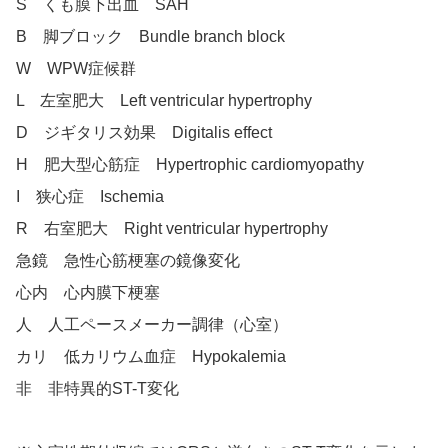
S くも膜下出血 SAH
B 脚ブロック Bundle branch block
W WPW症候群
L 左室肥大 Left ventricular hypertrophy
D ジギタリス効果 Digitalis effect
H 肥大型心筋症 Hypertrophic cardiomyopathy
I 狭心症 Ischemia
R 右室肥大 Right ventricular hypertrophy
急鏡 急性心筋梗塞の鏡像変化
心内 心内膜下梗塞
人 人工ペースメーカー調律（心室）
カリ 低カリウム血症 Hypokalemia
非 非特異的ST-T変化